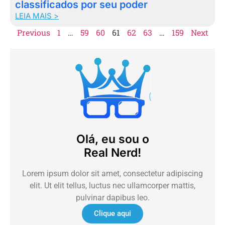
classificados por seu poder
LEIA MAIS >
Previous
1
…
59
60
61
62
63
…
159
Next
Olá, eu sou o
Real Nerd!
Lorem ipsum dolor sit amet, consectetur adipiscing
elit. Ut elit tellus, luctus nec ullamcorper mattis,
pulvinar dapibus leo.
Clique aqui