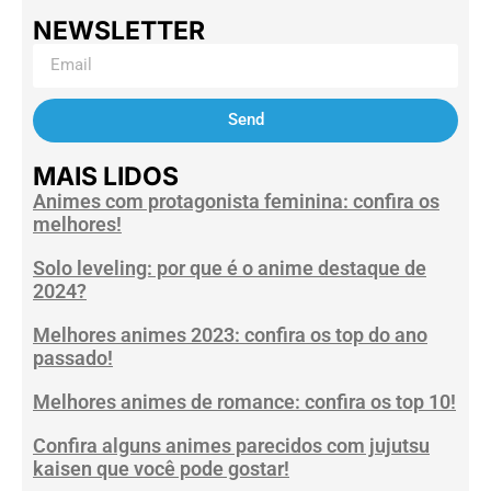
NEWSLETTER
Send
MAIS LIDOS
Animes com protagonista feminina: confira os
melhores!
Solo leveling: por que é o anime destaque de
2024?
Melhores animes 2023: confira os top do ano
passado!
Melhores animes de romance: confira os top 10!
Confira alguns animes parecidos com jujutsu
kaisen que você pode gostar!