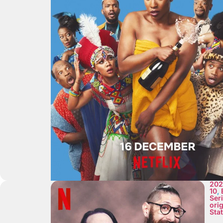
202
10
,
Ser
orig
Sta