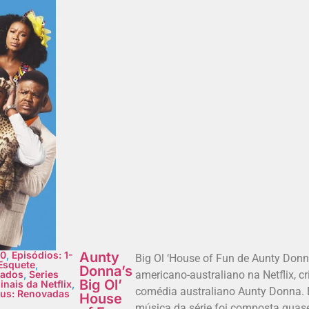
0
,
Episódios: 1-
Aunty
Big Ol ‘House of Fun de Aunty Don
Esquete
,
Donna’s
iados
,
Series
americano-australiano na Netflix, 
Big Ol’
inais da Netflix
,
comédia australiano Aunty Donna. 
tus: Renovadas
House
música da série foi composta quas