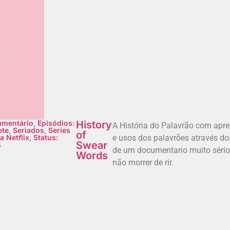
mentário
,
Episódios:
History
A História do Palavrão com apre
ete
,
Seriados
,
Series
of
a Netflix
,
Status:
e usos dos palavrões através do
Swear
s
de um documentario muito sério
Words
não morrer de rir.