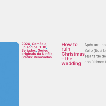
2020
,
Comédia
,
How to
Após arruina
Episódios: 1-10
,
ruin
Seriados
,
Series
Sello (Busi 
Christmas
originais da Netflix
,
seja tarde d
Status: Renovadas
– the
dos últimos t
wedding