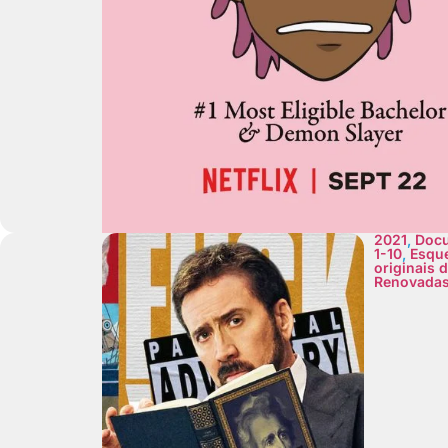
2021
,
Docu
1-10
,
Esqu
originais d
Renovada