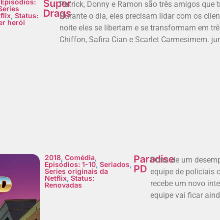
,
Episódios:
Super
Patrick, Donny e Ramon são três amigos que 
Series
Drags
flix
,
Status:
Durante o dia, eles precisam lidar com os clien
r herói
noite eles se libertam e se transformam em tr
Chiffon, Safira Cian e Scarlet Carmesimem. ju
2018
,
Comédia
,
Paradise
Dona de um desempen
Episódios: 1-10
,
Seriados
,
PD
Series originais da
equipe de policiais
Netflix
,
Status:
recebe um novo integ
Renovadas
equipe vai ficar ai