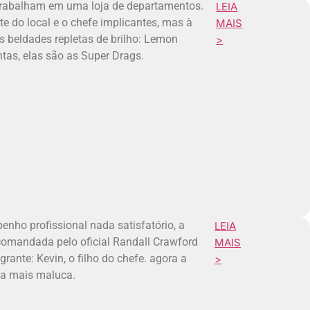
trabalham em uma loja de departamentos.
LEIA
te do local e o chefe implicantes, mas à
MAIS
ês beldades repletas de brilho: Lemon
>
ntas, elas são as Super Drags.
ho profissional nada satisfatório, a
LEIA
 comandada pelo oficial Randall Crawford
MAIS
rante: Kevin, o filho do chefe. agora a
>
nda mais maluca.