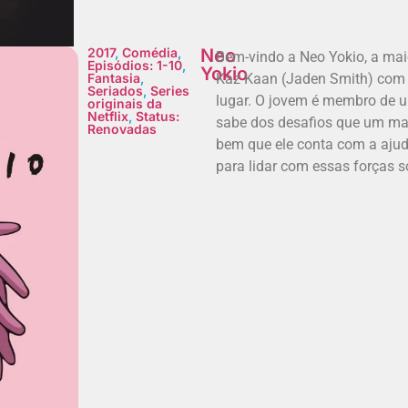
2017
,
Comédia
,
Neo
Bem-vindo a Neo Yokio, a mai
Episódios: 1-10
,
Yokio
Fantasia
,
Kaz Kaan (Jaden Smith) com c
Seriados
,
Series
lugar. O jovem é membro de u
originais da
Netflix
,
Status:
sabe dos desafios que um mat
Renovadas
bem que ele conta com a aju
para lidar com essas forças s