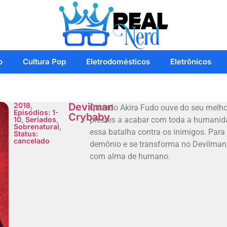
o
Cultura Pop
Eletrodomésticos
Eletrônicos
2018
,
Devilman
Quando Akira Fudo ouve do seu melho
Episódios: 1-
Crybaby
10
,
Seriados
,
prestes a acabar com toda a humanid
Sobrenatural
,
essa batalha contra os inimigos. Para
Status:
cancelado
demônio e se transforma no Devilma
com alma de humano.