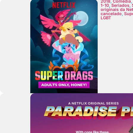
2018
,
Comédia
1-10
,
Seriados
,
originais da Net
cancelado
,
Supe
LGBT