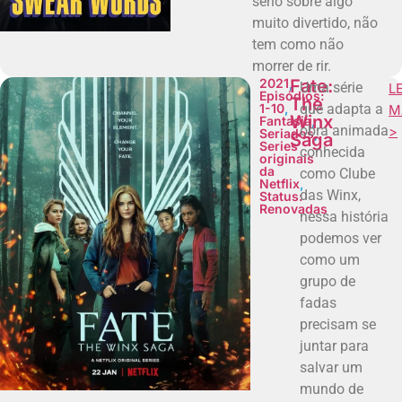
sério sobre algo
muito divertido, não
tem como não
morrer de rir.
2021
,
Fate:
Uma série
L
Episódios:
The
1-10
,
que adapta a
M
Winx
Fantasia
,
obra animada
>
Seriados
,
Saga
Series
conhecida
originais
da
como Clube
Netflix
,
das Winx,
Status:
Renovadas
nessa história
podemos ver
como um
grupo de
fadas
precisam se
juntar para
salvar um
mundo de