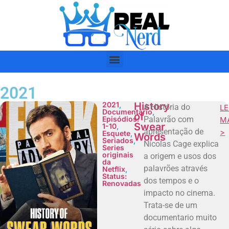
2021
2021
,
History
A História do
LE
Documentário
,
of
Episódios:
Palavrão com
M
Swear
1-10
,
apresentação de
>
Esquete
,
Words
Seriados
,
Nicolas Cage explica
Series
originais
a origem e usos dos
da
palavrões através
Netflix
,
Status:
dos tempos e o
Renovadas
impacto no cinema.
Trata-se de um
documentario muito