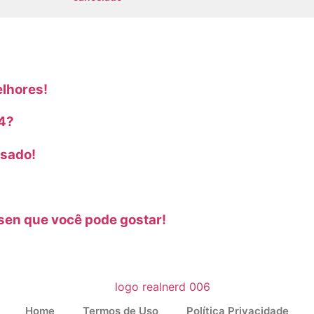
elhores!
24?
ssado!
sen que você pode gostar!
Home
Termos de Uso
Política Privacidade