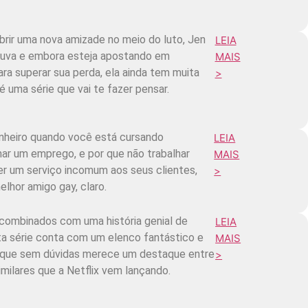
rir uma nova amizade no meio do luto, Jen
LEIA
viuva e embora esteja apostando em
MAIS
ara superar sua perda, ela ainda tem muita
>
é uma série que vai te fazer pensar.
nheiro quando você está cursando
LEIA
mar um emprego, e por que não trabalhar
MAIS
r um serviço incomum aos seus clientes,
>
elhor amigo gay, claro.
combinados com uma história genial de
LEIA
sta série conta com um elenco fantástico e
MAIS
e que sem dúvidas merece um destaque entre
>
milares que a Netflix vem lançando.