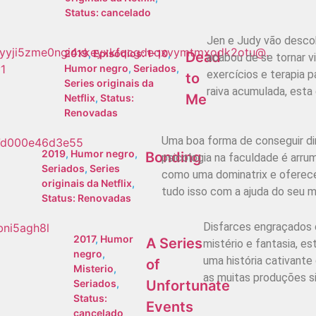
Status: cancelado
Jen e Judy vão descob
2019
,
Episódios: 1-10
,
Dead
acabou de se tornar 
Humor negro
,
Seriados
,
exercícios e terapia p
to
Series originais da
raiva acumulada, esta 
Me
Netflix
,
Status:
Renovadas
Uma boa forma de conseguir di
2019
,
Humor negro
,
Bonding
psicologia na faculdade é arru
Seriados
,
Series
como uma dominatrix e oferece
originais da Netflix
,
tudo isso com a ajuda do seu m
Status: Renovadas
Disfarces engraçados 
2017
,
Humor
A Series
mistério e fantasia, e
negro
,
uma história cativant
of
Misterio
,
as muitas produções si
Unfortunate
Seriados
,
Status:
Events
cancelado