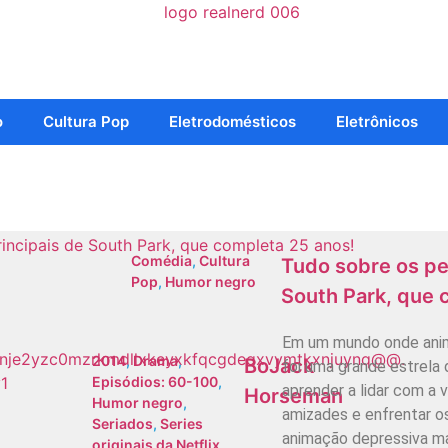
o
Cultura Pop
Eletrodomésticos
Eletrônicos
Comédia
,
Cultura
Tudo sobre os pe
Pop
,
Humor negro
South Park, que 
Em um mundo onde anim
2014
,
Drama
,
BoJack
foi uma grande estrela
Episódios: 60-100
,
aprender a lidar com a v
Horseman
Humor negro
,
amizades e enfrentar o
Seriados
,
Series
animação depressiva mas
originais da Netflix
,