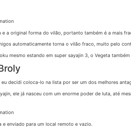
mation
 e a original forma do vilão, portanto também é a mais fra
igos automaticamente torna o vilão fraco, muito pelo cont
ku mesmo estando em super sayajin 3, o Vegeta também nã
Broly
eu decidi coloca-lo na lista por ser um dos melhores anta
sayajin, ele já nasceu com um enorme poder de luta, até m
mation
ta e enviado para um local remoto e vazio.