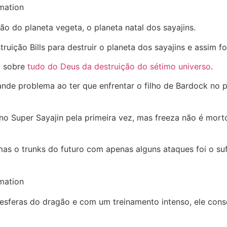
mation
o do planeta vegeta, o planeta natal dos sayajins.
ição Bills para destruir o planeta dos sayajins e assim foi
d sobre
tudo do Deus da destruição do sétimo universo
.
nde problema ao ter que enfrentar o filho de Bardock no 
o Super Sayajin pela primeira vez, mas freeza não é morto
as o trunks do futuro com apenas alguns ataques foi o suf
mation
 esferas do dragão e com um treinamento intenso, ele co