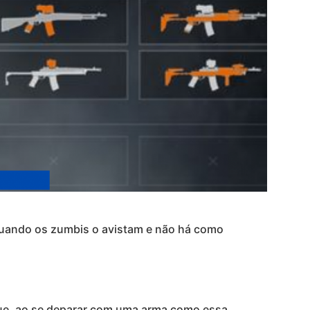
Quando os zumbis o avistam e não há como
 que, ao se deparar com uma arma como essa,