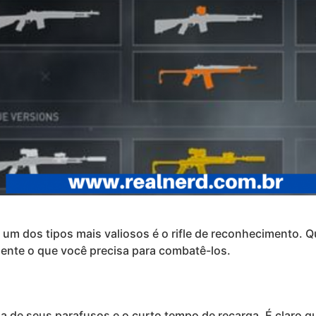
um dos tipos mais valiosos é o rifle de reconhecimento. 
amente o que você precisa para combatê-los.
ia de seus parafusos e o curto tempo de recarga. É claro