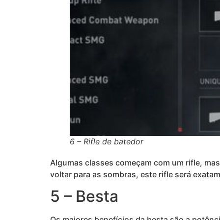
6 – Rifle de batedor
Algumas classes começam com um rifle, mas 
voltar para as sombras, este rifle será exat
5 – Besta
Os maiores benefícios da besta são a potênc