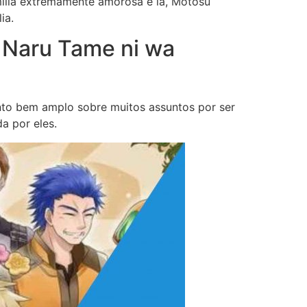
ília extremamente amorosa e lá, Motosu
lia.
i Naru Tame ni wa
nto bem amplo sobre muitos assuntos por ser
a por eles.