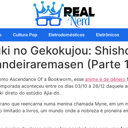
o
Cultura Pop
Eletrodomésticos
Eletrônicos
i no Gekokujou: Shisho
ndeiraremasen (Parte 1
como Ascendance Of a Bookworm, esse
anime é de gênero
mporada aconteceu entre os dias 03/10 à 26/12 daquele a
ki direto do estúdio Ajia-do.
Urano que reencarna numa menina chamada Myne, em um 
o limitado a livros, um mundo onde a nobreza é pioneira em