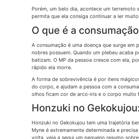
Porém, um belo dia, acontece um terremoto e 
permita que ela consiga continuar a ler muit
O que é a consumação
A consumação é uma doença que surge em p
nobres possuem. Quando um plebeu acaba pos
batizam. O MP da pessoa cresce com ela, por
rápido ela morre.
A forma de sobrevivência é por itens mágic
do corpo, e ajudam a pessoa com a consumaçã
olhos ficam cor de arco-iris e o corpo muito f
Honzuki no Gekokujou
Honzuki no Gekokujou tem uma trajetória bem
Myne é extremamente determinada e precisa a
volta, veja a segui um pequeno resumo sobre