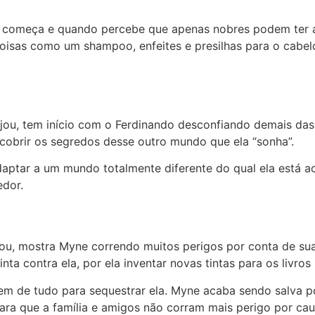
começa e quando percebe que apenas nobres podem ter ace
oisas como um shampoo, enfeites e presilhas para o cabe
u, tem início com o Ferdinando desconfiando demais das h
cobrir os segredos desse outro mundo que ela “sonha”.
aptar a um mundo totalmente diferente do qual ela está a
edor.
u, mostra Myne correndo muitos perigos por conta de sua
a contra ela, por ela inventar novas tintas para os livros i
em de tudo para sequestrar ela. Myne acaba sendo salva p
ra que a família e amigos não corram mais perigo por cau