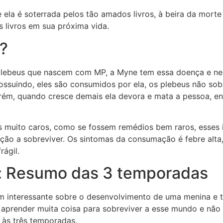
ela é soterrada pelos tão amados livros, à beira da morte
os livros em sua próxima vida.
?
lebeus que nascem com MP, a Myne tem essa doença e ne
suindo, eles são consumidos por ela, os plebeus não sobr
ém, quando cresce demais ela devora e mata a pessoa, ent
os muito caros, como se fossem remédios bem raros, esses
o a sobreviver. Os sintomas da consumação é febre alta,
rágil.
: Resumo das 3 temporadas
 interessante sobre o desenvolvimento de uma menina e to
prender muita coisa para sobreviver a esse mundo e não 
 às três temporadas.