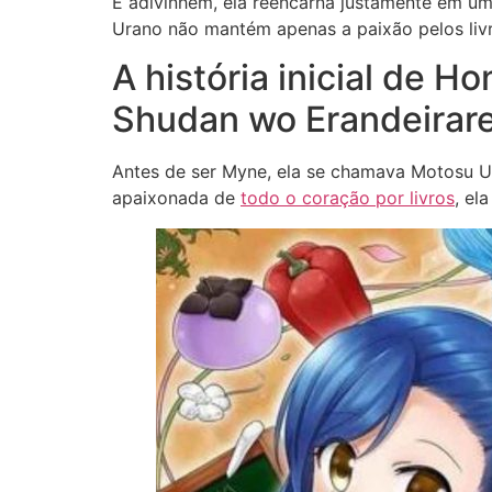
E adivinhem, ela reencarna justamente em u
Urano não mantém apenas a paixão pelos livr
A história inicial de 
Shudan wo Erandeira
Antes de ser Myne, ela se chamava Motosu U
apaixonada de
todo o coração por livros
, el