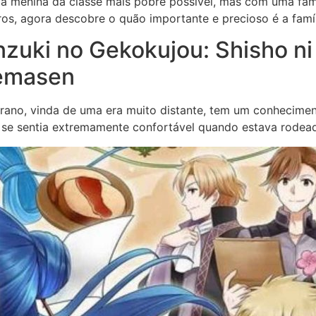
ma menina da classe mais pobre possível, mas com uma fam
os, agora descobre o quão importante e precioso é a famí
Honzuki no Gekokujou: Shisho n
remasen
rano, vinda de uma era muito distante, tem um conhecime
a se sentia extremamente confortável quando estava rodead