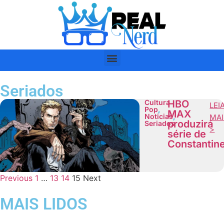
Seriados
Cultura
HBO
LEI
Pop
,
MAX
Noticias
,
MAI
produzirá
Seriados
>
série de
Constantin
Previous
1
…
13
14
15
Next
MAIS LIDOS