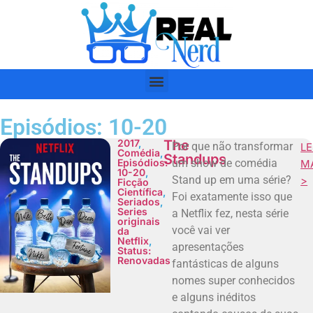
Episódios: 10-20
2017
,
The
Por que não transformar
LE
Comédia
,
Standups
Episódios:
um show de comédia
M
10-20
,
Stand up em uma série?
>
Ficção
Científica
,
Foi exatamente isso que
Seriados
,
Series
a Netflix fez, nesta série
originais
você vai ver
da
Netflix
,
apresentações
Status:
Renovadas
fantásticas de alguns
nomes super conhecidos
e alguns inéditos