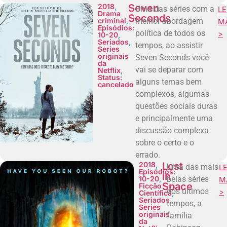
2018
,
Seven
Uma das séries com a
LE
Drama
Seconds
criminal
,
melhor abordagem
M
Episódios:
política de todos os
>
10-20
,
Seriados
,
tempos, ao assistir
Series
originais
Seven Seconds você
da
vai se deparar com
Netflix
,
Status:
alguns temas bem
cancelado
complexos, algumas
questões sociais duras
e principalmente uma
discussão complexa
sobre o certo e o
errado.
2018
,
Lost
Uma das mais
LE
Episódios:
in
10-20
,
belas séries
M
Space
Ficção
dos últimos
>
Científica
,
Seriados
,
tempos, a
Series
originais
família
da