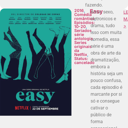
fazendo.
2016
,
Easy
Amor, sexo,
LE
Comédia
romântica
eletronicos e
,
M
Episódios:
drama, tudo
>
10-20
,
Seriados
,
isso com muita
série
antologia
,
comedia, essa
Series
série é uma
originais
da
obra de arte da
Netflix
,
Status:
dramatização,
cancelado
embora a
história seja um
pouco confusa,
cada episodio é
marcante por si
só e consegue
cativar o
público de
forma