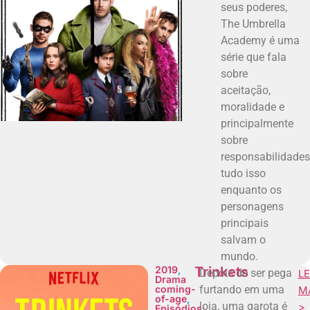
seus poderes,
The Umbrella
Academy é uma
série que fala
sobre
aceitação,
moralidade e
principalmente
sobre
responsabilidades
tudo isso
enquanto os
personagens
principais
salvam o
mundo.
2019
,
Trinkets
Depois de ser pega
LE
Drama
coming-
furtando em uma
M
of-age
,
loja, uma garota é
>
Episódios: