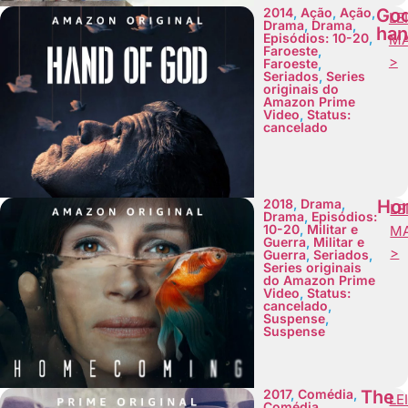
2014
,
Ação
,
Ação
,
God
LE
Drama
,
Drama
,
ha
Episódios: 10-20
,
MA
Faroeste
,
>
Faroeste
,
Seriados
,
Series
originais do
Amazon Prime
Video
,
Status:
cancelado
2018
,
Drama
,
Ho
LE
Drama
,
Episódios:
10-20
,
Militar e
MA
Guerra
,
Militar e
>
Guerra
,
Seriados
,
Series originais
do Amazon Prime
Video
,
Status:
cancelado
,
Suspense
,
Suspense
2017
,
Comédia
,
The
LE
Comédia
,