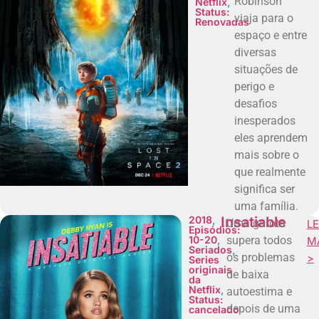
Robinson
Netflix
,
Status:
viaja para o
Renovadas
espaço e entre
diversas
situações de
perigo e
desafios
inesperados
eles aprendem
mais sobre o
que realmente
significa ser
uma família.
2018
,
Insatiable
Uma garota
LE
Episódios:
10-20
,
supera todos
M
Seriados
,
os problemas
>
Series
originais
de baixa
da
Netflix
,
autoestima e
Status:
depois de uma
cancelado