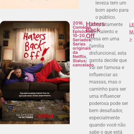
leveza tem um
bom apelo para
o público.
2016
,
Haters
Completamente
LE
Comédia
,
Back
Episódios:
sem talento e
M
Off
10-20
,
presa em uma
>
Seriados
,
Series
família
originais
da
disfuncional, esta
Netflix
,
garota decide que
Status:
cancelado
vai ser famosa e
influenciar as
massas, mas o
caminho para ser
uma influencer
poderosa pode ser
bem desafiador,
especialmente
quando você não
sabe o que está