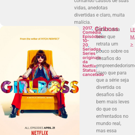
contando causos de suas
vidas, anedotas
divertidas e claro, muita
malícia.
2017
,
Girlboss
Esta é uma
LE
Comédia
,
Episódios:
série que
M
10-
retrata um
>
20
,
Seriados
,
pouco sobre os
Series
originais
desafios do
da
empreendedorism
Netflix
,
Status:
claro que para
cancelado
que a série seja
divertida os
desafios são
bem mais leves
do que os
enfrentados no
mundo real,
mas essa