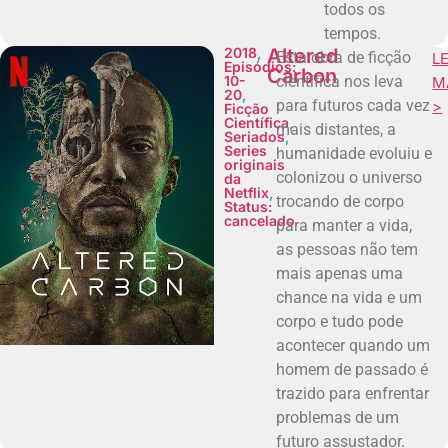
todos os
tempos.
2018
,
Altered
Esta obra de ficção
LE
Episódios:
Carbon
10-
científica nos leva
M
20
,
para futuros cada vez
>
Ficção
Científica
,
mais distantes, a
Seriados
,
Series
humanidade evoluiu e
originais
colonizou o universo
da
Netflix
,
trocando de corpo
Status:
cancelado
para manter a vida,
as pessoas não tem
mais apenas uma
chance na vida e um
corpo e tudo pode
acontecer quando um
homem de passado é
trazido para enfrentar
problemas de um
futuro assustador.