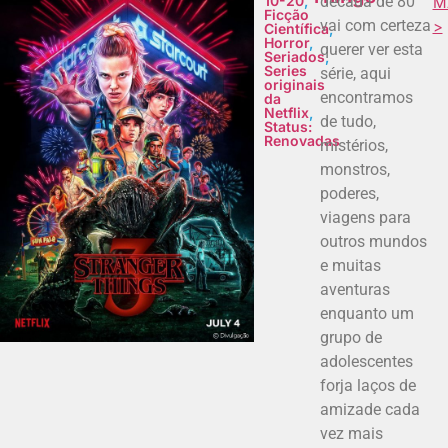
10-20
,
década de 80
M
Ficção
vai com certeza
>
Científica
,
Horror
,
querer ver esta
Seriados
,
Series
série, aqui
originais
encontramos
da
Netflix
,
de tudo,
Status:
Renovadas
mistérios,
monstros,
poderes,
viagens para
outros mundos
e muitas
aventuras
enquanto um
grupo de
adolescentes
forja laços de
amizade cada
vez mais