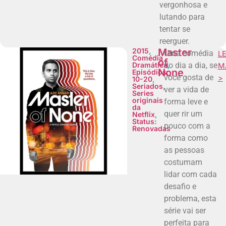
vergonhosa e
lutando para
tentar se
reerguer.
2015
,
Master
Uma comédia
LE
Comédia
of
Dramática
do dia a dia, se
,
M
None
Episódios:
você gosta de
>
10-20
,
Seriados
,
ver a vida de
Series
originais
forma leve e
da
quer rir um
Netflix
,
Status:
pouco com a
Renovadas
forma como
as pessoas
costumam
lidar com cada
desafio e
problema, esta
série vai ser
perfeita para