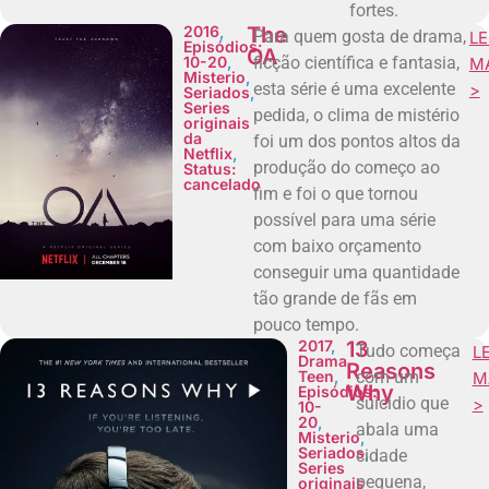
fortes.
2016
,
The
Para quem gosta de drama,
LE
Episódios:
OA
10-20
,
ficção científica e fantasia,
M
Misterio
,
esta série é uma excelente
>
Seriados
,
Series
pedida, o clima de mistério
originais
da
foi um dos pontos altos da
Netflix
,
produção do começo ao
Status:
cancelado
fim e foi o que tornou
possível para uma série
com baixo orçamento
conseguir uma quantidade
tão grande de fãs em
pouco tempo.
2017
,
13
Tudo começa
L
Drama
Reasons
Teen
,
com um
M
Why
Episódios:
suicidio que
>
10-
20
,
abala uma
Misterio
,
Seriados
,
cidade
Series
pequena,
originais