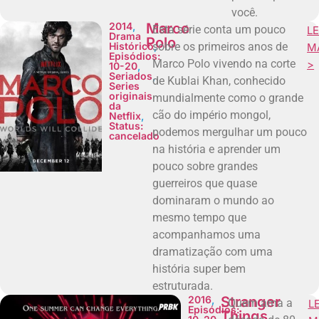
você.
2014
,
Marco
Esta série conta um pouco
LE
Drama
Polo
Histórico
sobre os primeiros anos de
,
M
Episódios:
Marco Polo vivendo na corte
>
10-20
,
Seriados
,
de Kublai Khan, conhecido
Series
originais
mundialmente como o grande
da
cão do império mongol,
Netflix
,
Status:
podemos mergulhar um pouco
cancelado
na história e aprender um
pouco sobre grandes
guerreiros que quase
dominaram o mundo ao
mesmo tempo que
acompanhamos uma
dramatização com uma
história super bem
estruturada.
2016
,
Stranger
Quem ama a
LE
Episódios:
Things