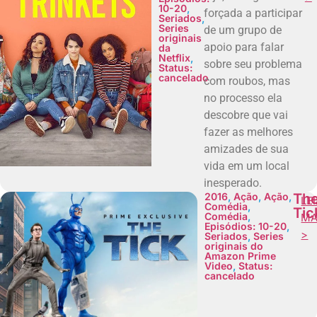
10-20
,
forçada a participar
Seriados
,
Series
de um grupo de
originais
apoio para falar
da
Netflix
,
sobre seu problema
Status:
cancelado
com roubos, mas
no processo ela
descobre que vai
fazer as melhores
amizades de sua
vida em um local
inesperado.
2016
,
Ação
,
Ação
,
Th
LE
Comédia
,
Tic
Comédia
,
MA
Episódios: 10-20
,
>
Seriados
,
Series
originais do
Amazon Prime
Video
,
Status:
cancelado