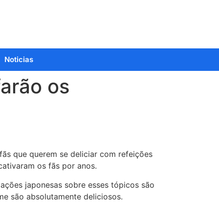
Noticias
farão os
fãs que querem se deliciar com refeições
ativaram os fãs por anos.
mações japonesas sobre esses tópicos são
me são absolutamente deliciosos.