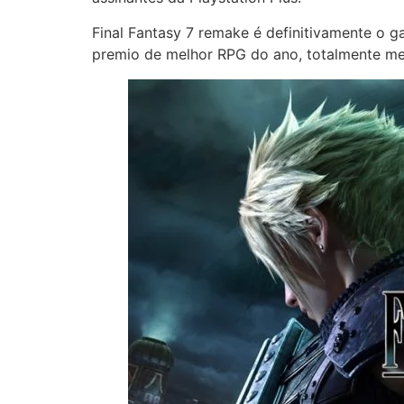
Final Fantasy 7 remake é definitivamente o g
premio de melhor RPG do ano, totalmente me